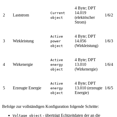
4 Byte; DPT
14.019
Current
2
Laststrom
1/6/2
(elektrischer
object
Strom)
4 Byte; DPT
Active
3
Wirkleistung
14.056
1/6/3
power
(Wirkleistung)
object
4 Byte; DPT
Active
4
Wirkenergie
13.010
1/6/4
energy
(Wirkenergie)
object
4 Byte; DPT
Active
5
Erzeugte Energie
13.010 (erzeugte
1/6/5
energy
Energie)
object
Befolge zur vollständigen Konfiguration folgende Schritte:
- überträgt Echtzeitdaten der an die
Voltage object