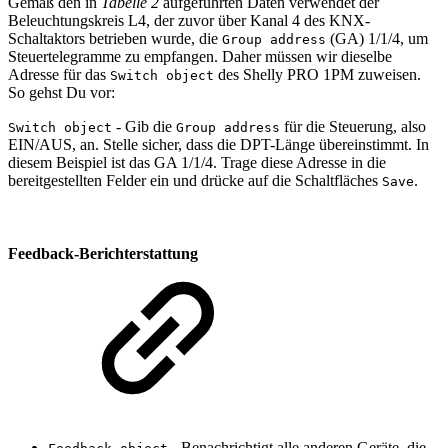
Gemäß den in
Tabelle 2
aufgeführten Daten verwendet der
Beleuchtungskreis L4, der zuvor über Kanal 4 des KNX-
Schaltaktors betrieben wurde, die
(GA) 1/1/4, um
Group address
Steuertelegramme zu empfangen. Daher müssen wir dieselbe
Adresse für das
des Shelly PRO 1PM zuweisen.
Switch object
So gehst Du vor:
- Gib die
für die Steuerung, also
Switch object
Group address
EIN/AUS, an. Stelle sicher, dass die DPT-Länge übereinstimmt. In
diesem Beispiel ist das GA 1/1/4. Trage diese Adresse in die
bereitgestellten Felder ein und drücke auf die Schaltfläches
.
Save
Feedback-Berichterstattung
- Benachrichtigt alle anderen Geräte, die