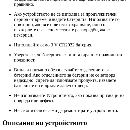
правилно.
Ако устройството не се използва за продължителен
период от време, извадете батерията. Използвайте го
повторно, ако все още има захранване, или го
изхвърлете съгласно местните разпоредби, ако е
изчерпан.
Използвайте само 3 V CR2032 батерия.
Уверете се, че батериите са инсталирани с правилната
полярност.
Винаги напълно обезопасявайте отделението за
батерии! Ако отделението за батерии не се затворя
надеждно, спрете да използвате продукта, извадете
батериите и ги дръжте далеч от деца.
Не използвайте Устройството, ако показва признаци на
повреда или дефект.
Не се опитвайте сами да ремонтирате устройството.
Описание на устройството