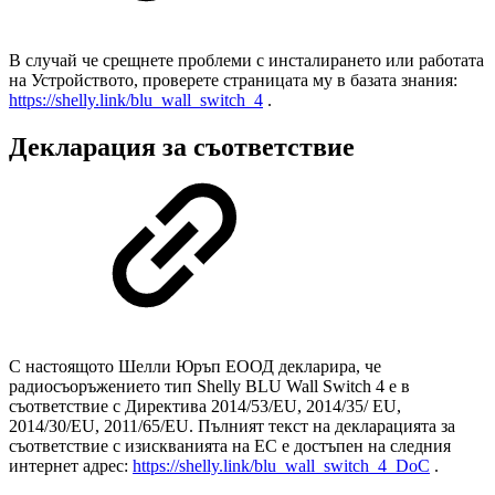
В случай че срещнете проблеми с инсталирането или работата
на Устройството, проверете страницата му в базата знания:
https://shelly.link/blu_wall_switch_4
.
Декларация за съответствие
С настоящото Шелли Юръп ЕООД декларира, че
радиосъоръжението тип Shelly BLU Wall Switch 4 е в
съответствие с Директива 2014/53/EU, 2014/35/ EU,
2014/30/EU, 2011/65/EU. Пълният текст на декларацията за
съответствие с изискванията на ЕС е достъпен на следния
интернет адрес:
https://shelly.link/blu_wall_switch_4_DoC
.