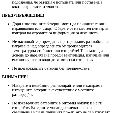
подозрения, че батерия е погълната или поставена в
която и да е част от тялото.
ПРЕДУПРЕЖДЕНИЕ!
Дори използваните батерии могат да причинят тежки
наранявания или смърт. Обадете се на местен център за
контрол на отровите за информация за лечението.
Не насилвайте разреждане, презареждане, разглобяване,
нагряване над определената от производителя
температурна стойност или изгаряйте! Това може да
доведе до нараняване поради вентилация, изтичане или
експлозия, което води до химически изгаряния.
Не презареждайте батерии без презареждане.
ВНИМАНИЕ!
Извадете и незабавно рециклирайте или изхвърлете
изтощените батерии в съответствие с местните
разпоредби.
Не изхвърляйте батериите в битовия боклук и не ги
изгаряйте. Батериите могат да отделят опасни
съединения или да причинят пожар, ако не се изхвърлят