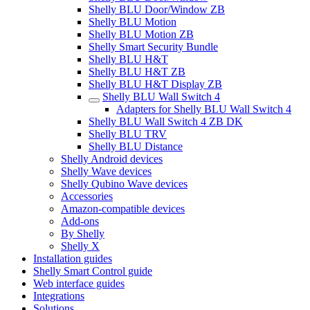
Shelly BLU Door/Window ZB
Shelly BLU Motion
Shelly BLU Motion ZB
Shelly Smart Security Bundle
Shelly BLU H&T
Shelly BLU H&T ZB
Shelly BLU H&T Display ZB
Shelly BLU Wall Switch 4
Adapters for Shelly BLU Wall Switch 4
Shelly BLU Wall Switch 4 ZB DK
Shelly BLU TRV
Shelly BLU Distance
Shelly Android devices
Shelly Wave devices
Shelly Qubino Wave devices
Accessories
Amazon-compatible devices
Add-ons
By Shelly
Shelly X
Installation guides
Shelly Smart Control guide
Web interface guides
Integrations
Solutions