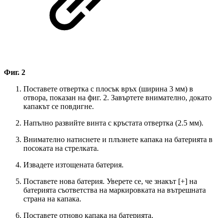
Фиг. 2
Поставете отвертка с плосък връх (ширина 3 мм) в
отвора, показан на фиг. 2. Завъртете внимателно, докато
капакът се повдигне.
Напълно развийте винта с кръстата отвертка (2.5 мм).
Внимателно натиснете и плъзнете капака на батерията в
посоката на стрелката.
Извадете изтощената батерия.
Поставете нова батерия. Уверете се, че знакът [+] на
батерията съответства на маркировката на вътрешната
страна на капака.
Поставете отново капака на батерията.