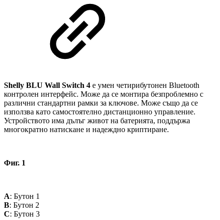
Shelly BLU Wall Switch 4
е умен четирибутонен Bluetooth
контролен интерфейс. Може да се монтира безпроблемно с
различни стандартни рамки за ключове. Може също да се
използва като самостоятелно дистанционно управление.
Устройството има дълъг живот на батерията, поддържа
многократно натискане и надеждно криптиране.
Фиг. 1
A
: Бутон 1
B
: Бутон 2
C
: Бутон 3