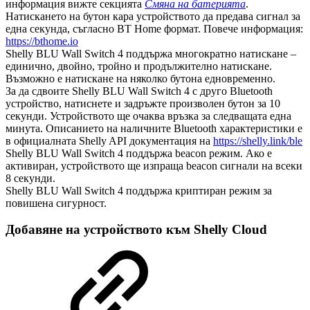
информация вижте секцията
Смяна на батерията
.
Натискането на бутон кара устройството да предава сигнал за
една секунда, съгласно BT Home формат. Повече информация:
https://bthome.io
Shelly BLU Wall Switch 4 поддържа многократно натискане –
единично, двойно, тройно и продължително натискане.
Възможно е натискане на няколко бутона едновременно.
За да сдвоите Shelly BLU Wall Switch 4 с друго Bluetooth
устройство, натиснете и задръжте произволен бутон за 10
секунди. Устройството ще очаква връзка за следващата една
минута. Описанието на наличните Bluetooth характеристики е
в официалната Shelly API документация на
https://shelly.link/ble
Shelly BLU Wall Switch 4 поддържа beacon режим. Ако е
активиран, устройството ще изпраща beacon сигнали на всеки
8 секунди.
Shelly BLU Wall Switch 4 поддържа криптиран режим за
повишена сигурност.
Добавяне на устройството към Shelly Cloud