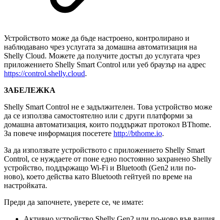
Устройството може да бъде настроено, контролирано и
наблюдавано чрез услугата за домашна автоматизация на
Shelly Cloud. Можете да получите достъп до услугата чрез
приложението Shelly Smart Control или уеб браузър на адрес
https://control.shelly.cloud
.
ЗАБЕЛЕЖКА
Shelly Smart Control не е задължителен. Това устройство може
да се използва самостоятелно или с други платформи за
домашна автоматизация, които поддържат протокол BThome.
За повече информация посетете
http://bthome.io
.
За да използвате устройството с приложението Shelly Smart
Control, се нуждаете от поне едно постоянно захранено Shelly
устройство, поддържащо Wi-Fi и Bluetooth (Gen2 или по-
ново), което действа като Bluetooth гейтуей по време на
настройката.
Преди да започнете, уверете се, че имате:
Активно устройство Shelly Gen2 или по-ново във вашия