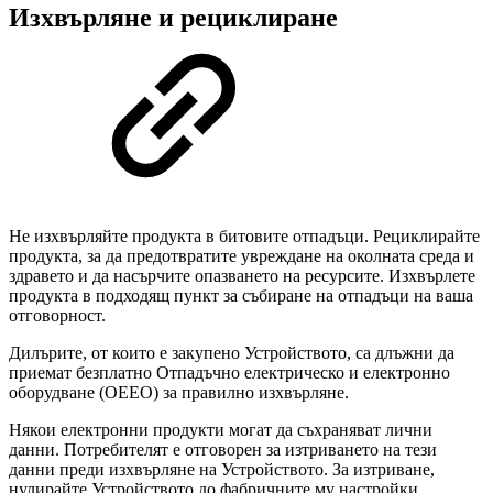
Изхвърляне и рециклиране
Не изхвърляйте продукта в битовите отпадъци. Рециклирайте
продукта, за да предотвратите увреждане на околната среда и
здравето и да насърчите опазването на ресурсите. Изхвърлете
продукта в подходящ пункт за събиране на отпадъци на ваша
отговорност.
Дилърите, от които е закупено Устройството, са длъжни да
приемат безплатно Отпадъчно електрическо и електронно
оборудване (ОЕЕО) за правилно изхвърляне.
Някои електронни продукти могат да съхраняват лични
данни. Потребителят е отговорен за изтриването на тези
данни преди изхвърляне на Устройството. За изтриване,
нулирайте Устройството до фабричните му настройки.